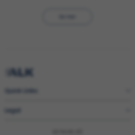
Se mer
Quick Links
Legal
ALK Nordic A/S