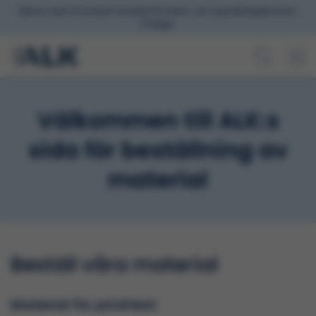
Denna sida är endast avsedd för hälso-och sjukvårdspersonal i
Sverige.
Välkommen till ALK:s
sida för beställning av
material
Beställ våra material
Material för pricktest