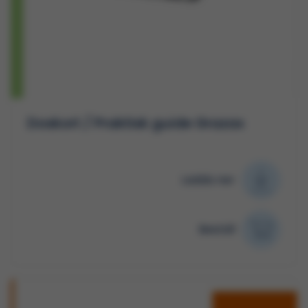
Doskort / Praktisk guide Grazax
Ladda ner
Beställ