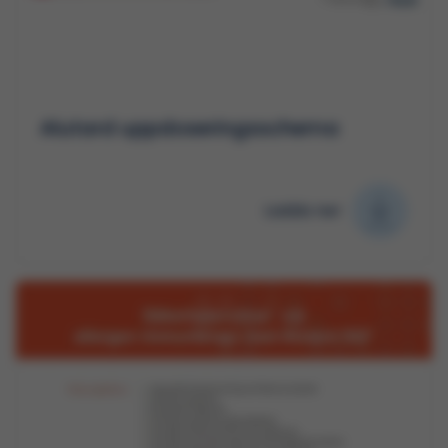
Alutard uppdoseringsschema
Ladda ner