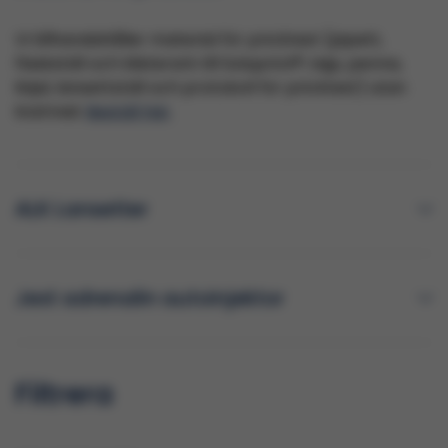
Vi tillhandahåller material för pricktest (pipett,
flaskställ och klisterark till Soluprick®, tejp, penna,
linjal, lansettställ och protokoll för pricktest) utan
kostnad.
Beställ här
.
ALK Lansetter
Jext adrenalin autoinjektor
Filtrera