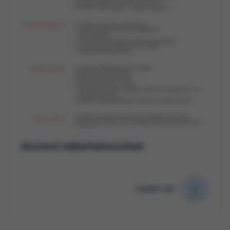
Alutard säkerhetsrutiner
Ladda ner