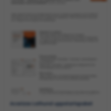
Acarizax Lathund uppstartspaket