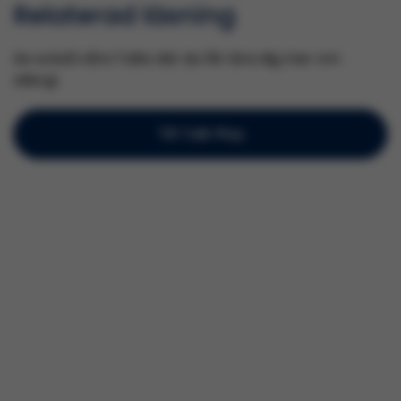
Relaterad läsning
Se också våra Talks där du får lära dig mer om
allergi.
Till Talk Play