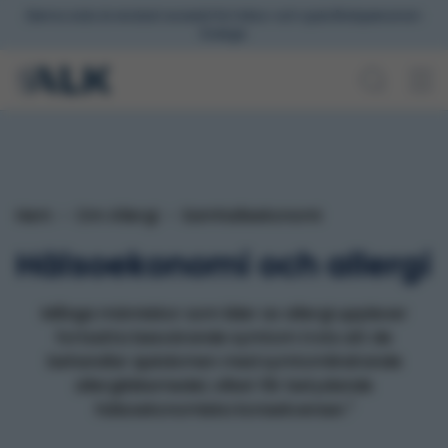
Denna sida är endast avsedd för hälso-och sjukvårdspersonal i
Sverige.
Hem
Om Allergi
Samhallsekonomi
Hälsoekonomi och allergi
Många människor som lider av allergi upplever
fortsatta besvärande symtom trots att de
behandlar sjukdomen med symtomlindrande
allergiläkemedel, vilket får betydande
1
hälsoekonomiska konsekvenser.