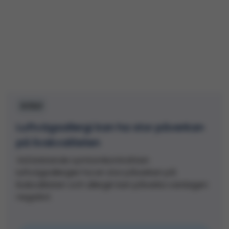
Artikel
Luftvägsallergi kan ha stor påverkan
på livskvaliteten
Vid bristande symtomkontroll kan
luftvägsallergier ha en stor påverkan på
livskvaliteten och allergin kan påverka vardagen
negativt.