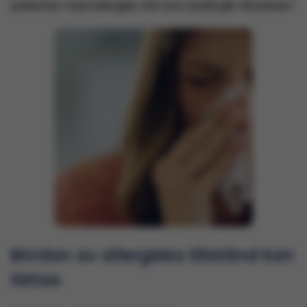
1
patienter med allergisk rinit som ändå går till jobbet.
Bördan av allergiska tillstånd kan
lättas