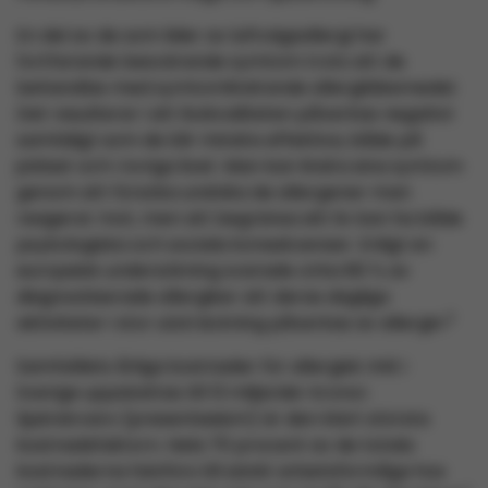
En del av de som lider av luftvägsallergi har
fortfarande besvärande symtom trots att de
behandlas med symtomlindrande allergiläkemedel.
Det resulterar i att livskvaliteten påverkas negativt
samtidigt som de blir mindre effektiva, både på
jobbet och i övriga livet. Man kan lindra sina symtom
genom att försöka undvika de allergener man
reagerar mot, men att begränsa sitt liv kan ha både
psykologiska och sociala konsekvenser. Enligt en
europeisk undersökning svarade cirka 80 % av
diagnostiserade allergiker att deras dagliga
2
aktiviteter i stor utsträckning påverkas av allergin.
Samhällets årliga kostnader för allergisk rinit i
Sverige uppskattas till 13 miljarder kronor.
Sjuknärvaro (presenteeism) är den klart största
kostnadsfaktorn. Hela 70 procent av de totala
kostnaderna hänförs till sänkt arbetsförmåga hos