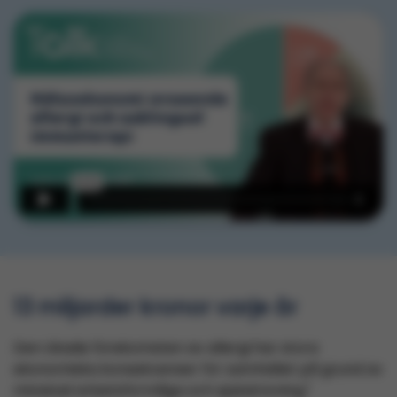
13 miljarder kronor varje år
Den ökade förekomsten av allergi har stora
ekonomiska konsekvenser för samhället på grund av
1
minskad arbetsförmåga och sjukskrivning.