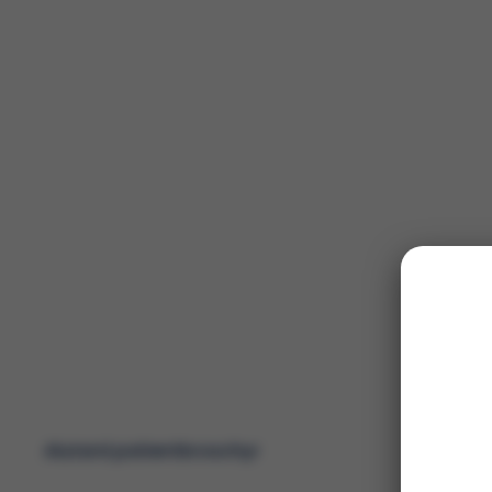
Alutard patientbroschyr