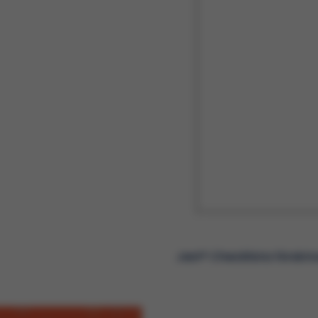
Jext® Checklista förskri