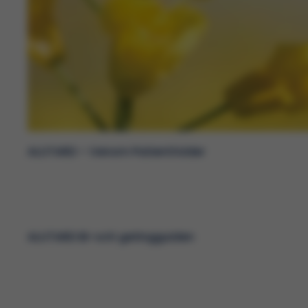
ALUTARD – Venom Patientfolder
ALUTARD Bi-och getingguiden