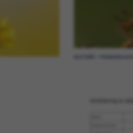
ALUTARD – Patientbrosc