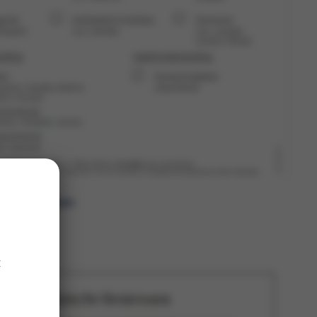
allergisymtom
t