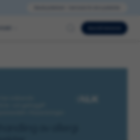
Besök pollenkoll – hemsida för dina patienter
ntakt
Beställ Material