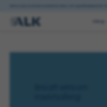
Denna sida är endast avsedd för hälso-och sjukvårdspersonal i S
Allergi