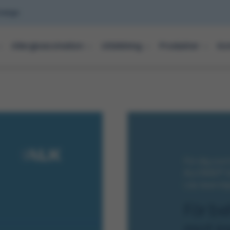
verige.
Allergivaccination
Utbildning
Produkter
Ko