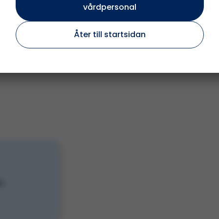
vårdpersonal
Åter till startsidan
ds