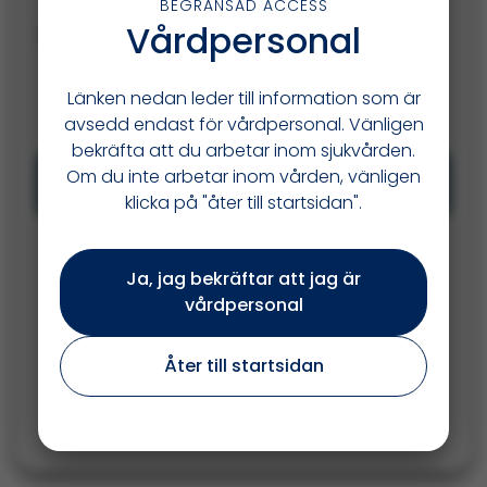
BEGRÄNSAD ACCESS
Vårdpersonal
Länken nedan leder till information som är
avsedd endast för vårdpersonal. Vänligen
bekräfta att du arbetar inom sjukvården.
Om du inte arbetar inom vården, vänligen
klicka på "åter till startsidan".
Ja, jag bekräftar att jag är
vårdpersonal
Åter till startsidan