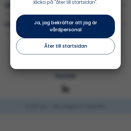
klicka på "åter till startsidan".
Quick Links
Ja, jag bekräftar att jag är
Legal
vårdpersonal
ALK Nordic A/S
Åter till startsidan
Denmark Filial
Box 10073
434 21 Kungsbacka • T: +46 300 185 45
Socials
© 2025 ALK – Alla rättigheter förbehålls.